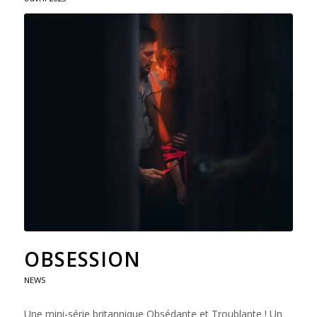
OBSESSION
NEWS
Une mini-série britannique Obsédante et Troublante ! Un