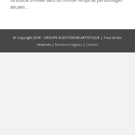
sa boucle d’oreille dans un monde rempli de personnages
décalés …
© Copyright 2018 - GROUPE AUDITORIUM ARTISTIQUE | Tous droits
réservés |
Mentions légales
|
Contact