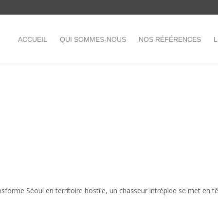
ACCUEIL
QUI SOMMES-NOUS
NOS RÉFÉRENCES
L
sforme Séoul en territoire hostile, un chasseur intrépide se met en 